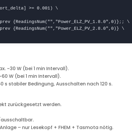
ort_delta] >= 0.001) \

prev {ReadingsNum("
","Power_ELZ_PV_1.8.0",0)};; \

prev {ReadingsNum("
","Power_ELZ_PV_2.8.0",0)} \

 ~30 W (bei 1 min Intervall).
60 W (bei 1 min Intervall).
60 s stabiler Bedingung, Ausschalten nach 120 s.
irekt zurückgesetzt werden.
ausschaltbar.
-Anlage – nur Lesekopf + FHEM + Tasmota nötig.