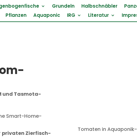
genbogenfische
Grundeln
Halbschnäbler
Panz
Pflanzen
Aquaponic
IRG
Literatur
Impr
rom-
EM und Tasmota-
ene Smart-Home-
Tomaten in Aquaponik-K
r
privaten Zierfisch-