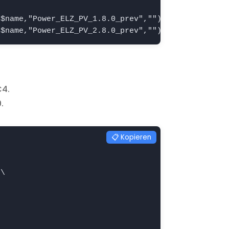
$name,"Power_ELZ_PV_1.8.0_prev","");; if($p eq "")
($name,"Power_ELZ_PV_2.8.0_prev","");; if($p eq ""
C4.
.
📋 Kopieren
\
