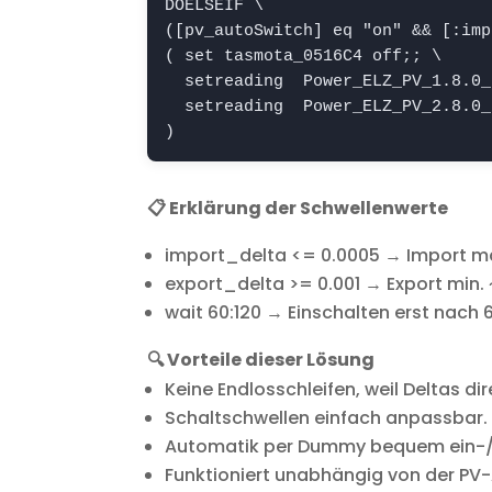
DOELSEIF \

([pv_autoSwitch] eq "on" && [
:imp
( set tasmota_0516C4 off;; \

  setreading 
 Power_ELZ_PV_1.8.0_
  setreading 
 Power_ELZ_PV_2.8.0_
)
📋 Erklärung der Schwellenwerte
import_delta <= 0.0005 → Import max.
export_delta >= 0.001 → Export min. ~
wait 60:120 → Einschalten erst nach 
🔍 Vorteile dieser Lösung
Keine Endlosschleifen, weil Deltas d
Schaltschwellen einfach anpassbar.
Automatik per Dummy bequem ein-/
Funktioniert unabhängig von der PV