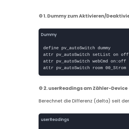
⚙️ 1. Dummy zum Aktivieren/Deaktivi
Dummy
define pv_autoSwitch dummy

attr pv_autoSwitch setList on off

attr pv_autoSwitch webCmd on:off

attr pv_autoSwitch room 00_Strom
⚙️ 2. userReadings am Zähler-Devic
Berechnet die Differenz (delta) seit de
userReadings