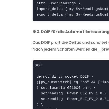
attr 
 userReadings \

import_delta { my $v=ReadingsNum(
export_delta { my $v=ReadingsNum(
⚙️ 3. DOIF für die Automatiksteuerun
Das DOIF prüft die Deltas und schal
Nach jedem Schalten werden die _prev
DOIF
defmod di_pv_socket DOIF \

([pv_autoSwitch] eq "on" && [
:imp
( set tasmota_0516C4 on;; \

  setreading 
 Power_ELZ_PV_1.8.0_
  setreading 
 Power_ELZ_PV_2.8.0_
) \
