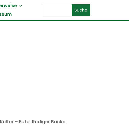
erwelse
essum
ultur – Foto: Rüdiger Bäcker