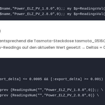
$name,"Power_ELZ_PV_1.8.0",0);; my $p=ReadingsVal(
$name,"Power_ELZ_PV_2.8.0",0);; my $p=ReadingsVal
g
tet entsprechend die Tasmota-Steckdose tasmota_0516
-Readings auf den aktuellen Wert gesetzt → Deltas = 0
ort_delta] <= 0.0005 && [
:export_delta] >= 0.001) 
prev {ReadingsNum("
","Power_ELZ_PV_1.8.0",0)};; \

prev {ReadingsNum("
","Power_ELZ_PV_2.8.0",0)} \
