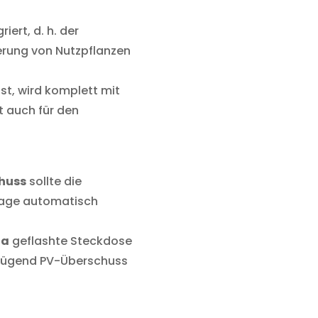
riert, d. h. der
erung von Nutzpflanzen
ist, wird komplett mit
t auch für den
huss
sollte die
lage automatisch
ta
geflashte Steckdose
nügend PV-Überschuss